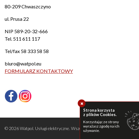
80-209 Chwaszczyno
ul. Prusa 22
NIP 589-20-32-666
Tel.
511 611 117
Tel/fax
58 333 58 58
biuro@watpol.eu
FORMULARZ KONTAKTOWY
Strona korzysta
z plików Cookies.
Korzystając ze strony
wyrażasz zgodę na ich
© 2026 Watpol. Usługi elektryczne. Wszelkie prawa zastrzeżone.
używanie.